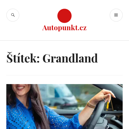
Přejít
k
HLEDAT
ZÁ
obsahu
ME
webu
Autopunkt.cz
Štítek:
Grandland