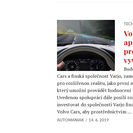
TEC
Vo
ap
pr
vy
Budo
Cars a finská společnost Varjo, za
pro rozšířenou realitu, jako první 
který umožní provádět hodnocení p
Uvedenou spolupráci dále posílí r
investovat do společnosti Varjo fi
Volvo Cars, aby prostřednictvím …
AUTOMANIAK
14. 6. 2019