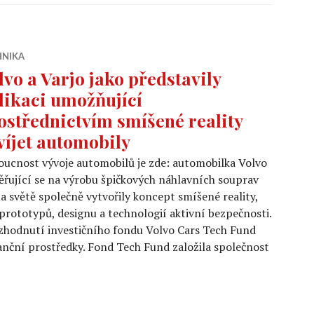
HNIKA
lvo a Varjo jako představily
likaci umožňující
ostřednictvím smíšené reality
víjet automobily
ucnost vývoje automobilů je zde: automobilka Volvo
měřující se na výrobu špičkových náhlavních souprav
na světě společně vytvořily koncept smíšené reality,
rototypů, designu a technologií aktivní bezpečnosti.
ozhodnutí investičního fondu Volvo Cars Tech Fund
nanční prostředky. Fond Tech Fund založila společnost