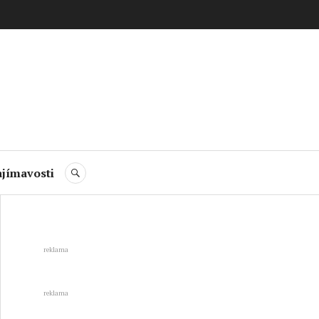
jímavosti
HLEDAT
reklama
reklama