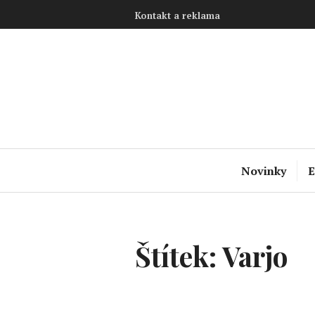
Přejít
Kontakt a reklama
k
obsahu
webu
Novinky
E
Štítek:
Varjo