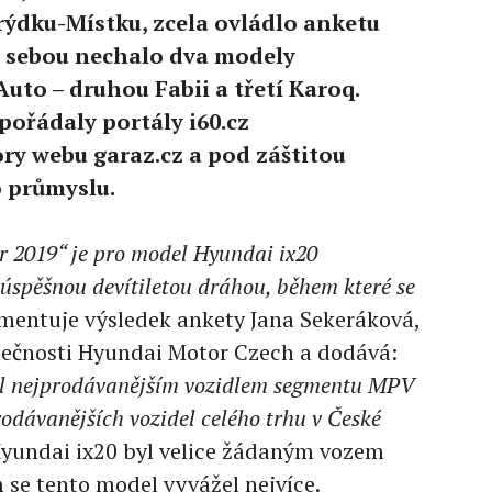
rýdku-Místku, zcela ovládlo anketu
za sebou nechalo dva modely
to – druhou Fabii a třetí Karoq.
pořádaly portály i60.cz
ry webu garaz.cz a pod záštitou
 průmyslu.
ar 2019“ je pro model Hyundai ix20
úspěšnou devítiletou dráhou, během které se
entuje výsledek ankety Jana Sekeráková,
lečnosti Hyundai Motor Czech a dodává:
tal nejprodávanějším vozidlem segmentu MPV
rodávanějších vozidel celého trhu v České
yundai ix20 byl velice žádaným vozem
 se tento model vyvážel nejvíce.