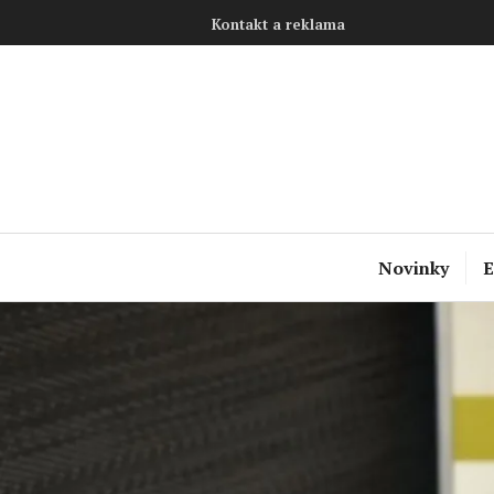
Přejít
Kontakt a reklama
k
obsahu
webu
Novinky
E