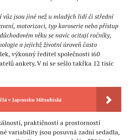
vůz jsou jiné než u mladých lidí či střední
avení, motorizaci, typ karoserie nebo přístup
důchodovém věku se navíc ocitají ročníky,
nologie a jejichž životní úroveň často
lek, výkonný ředitel společnosti i60
telů ankety. V ní se sešlo takřka 12 tisíc
dělá v Japonsku Mitsubishi
álností, praktičností a prostorností
né variability jsou posuvná zadní sedadla,