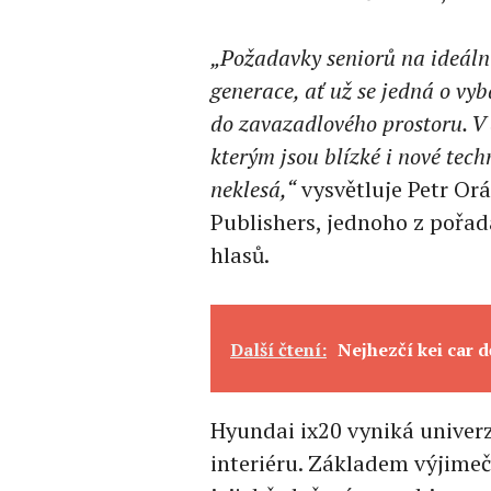
„Požadavky seniorů na ideální 
generace, ať už se jedná o vyb
do zavazadlového prostoru. V 
kterým jsou blízké i nové tech
neklesá,“
vysvětluje Petr Orá
Publishers, jednoho z pořada
hlasů.
Další čtení:
Nejhezčí kei car 
Hyundai ix20 vyniká univerz
interiéru. Základem výjimeč