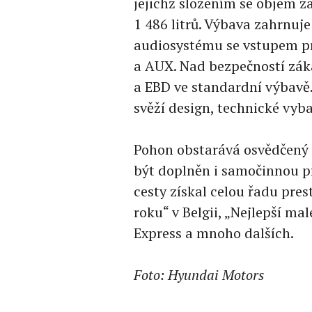
jejichž složením se objem za
1 486 litrů. Výbava zahrnuj
audiosystému se vstupem pr
a AUX. Nad bezpečností záka
a EBD ve standardní výbavě. 
svěží design, technické vyba
Pohon obstarává osvědčený 
být doplněn i samočinnou 
cesty získal celou řadu pres
roku“ v Belgii, „Nejlepší m
Express a mnoho dalších.
Foto: Hyundai Motors