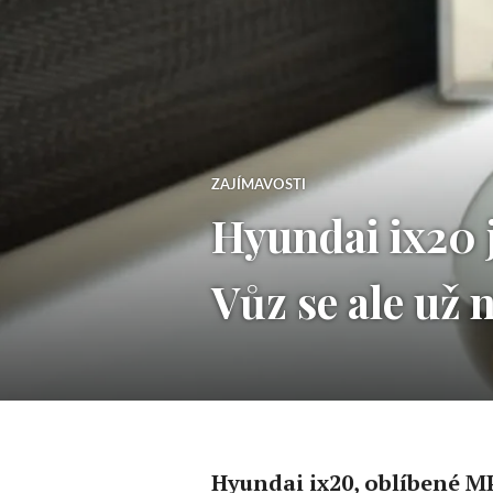
ZAJÍMAVOSTI
Hyundai ix20 j
Vůz se ale už 
Hyundai ix20, oblíbené MP