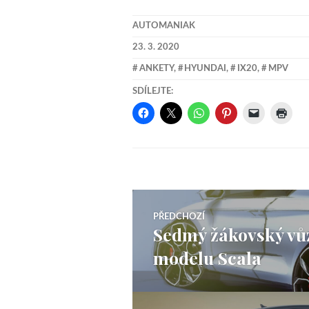
AUTOMANIAK
23. 3. 2020
ANKETY
,
HYUNDAI
,
IX20
,
MPV
SDÍLEJTE:
Navigace
PŘEDCHOZÍ
Sedmý žákovský vůz
Předchozí
pro
modelu Scala
příspěvek:
příspěvek