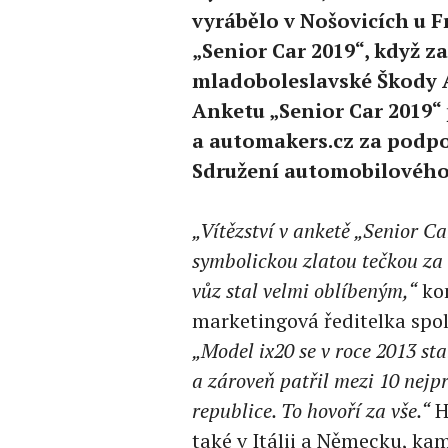
vyrábělo v Nošovicích u F
„Senior Car 2019“, když 
mladoboleslavské Škody Au
Anketu „Senior Car 2019“ 
a automakers.cz za podpo
Sdružení automobilového
„Vítězství v anketě „Senior C
symbolickou zlatou tečkou za 
vůz stal velmi oblíbeným,“
kom
marketingová ředitelka spo
„Model ix20 se v roce 2013 s
a zároveň patřil mezi 10 nejp
republice. To hovoří za vše.“
H
také v Itálii a Německu, kam