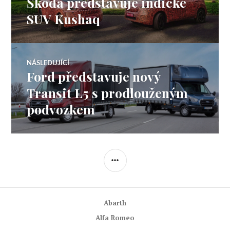
Škoda představuje indické
Předchozí
pro
příspěvek:
SUV Kushaq
příspěvek
NÁSLEDUJÍCÍ
Ford představuje nový
Následující
příspěvek:
Transit L5 s prodlouženým
podvozkem
POSTRANNÍ
PANEL
Abarth
Alfa Romeo