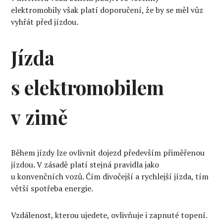
elektromobily však platí doporučení, že by se měl vůz
vyhřát před jízdou.
Jízda
s elektromobilem
v zimě
Během jízdy lze ovlivnit dojezd především přiměřenou
jízdou. V zásadě platí stejná pravidla jako
u konvenčních vozů. Čím divočejší a rychlejší jízda, tím
větší spotřeba energie.
Vzdálenost, kterou ujedete, ovlivňuje i zapnuté topení.