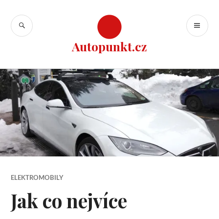
Přejít
k
HLEDAT
ZÁ
obsahu
ME
webu
Autopunkt.cz
ELEKTROMOBILY
Jak co nejvíce