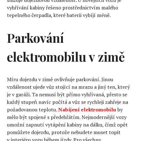
snižuje dojezdovou vzdálenost. U novějších vozů je
vyhřívání kabiny řešeno prostřednictvím malého
tepelného čerpadla, které baterii vybíjí méně.
Parkování
elektromobilu v zimě
Míru dojezdu v zimě ovlivňuje parkování. Jinou
vzdálenost ujede vůz stojící na mrazu a jiný ten, který
je v garáži. Ta nemusí být přímo vyhřívaná, přesto se
každý stupeň navíc počítá a vůz se rychleji zahřeje na
požadovanou teplotu.
Nabíjení elektromobilu
by
mělo být spojené s předehřátím. Nejmodernější vozy
umožní zapnutí vytápění kabiny na dálku, čímž opět
pomůžete dojezdu, protože nebudete muset topit
v interiéru vozu během jízdy. Pro všechny