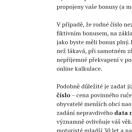
propojeny vaše bonusy (a ma
V případě, že rodné číslo ne
fiktivním bonusem, na zákla
jako byste měli bonus plný.
než lákavá, při samotném z
nepříjemné překvapení v pod
online kalkulace.
Podobně důležité je zadat ji
číslo
– cena povinného ručen
obyvatelé menších obcí naop
zadání nepravdivého
data 
významně ovlivňuje váš věk.
motoristé mladší 30 let a na