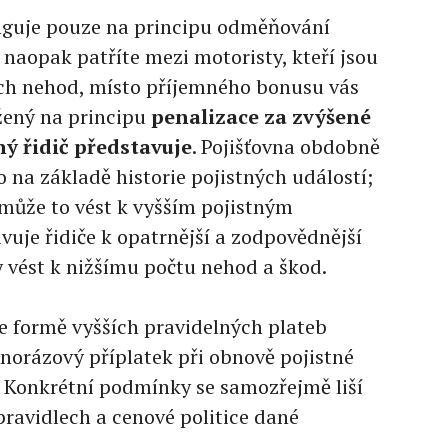
nguje pouze na principu odměňování
naopak patříte mezi motoristy, kteří jsou
ch nehod, místo příjemného bonusu vás
ožený na principu
penalizace za zvýšené
ý řidič představuje
. Pojišťovna obdobně
 na základě historie pojistných událostí;
může to vést k vyšším pojistným
vuje řidiče k opatrnější a zodpovědnější
y vést k nižšímu počtu nehod a škod.
e formě vyšších pravidelných plateb
dnorázový příplatek při obnově pojistné
. Konkrétní podmínky se samozřejmě liší
pravidlech a cenové politice dané