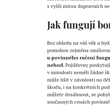
s vyšší mírou dopravních n
Jak fungují b
Bez ohledu na váš věk a byd
pomohou zejména zmiňované
u povinného ručení fungu
nehod
. Pojišťovny poskytuj
v minulosti neměli žádné šk
může lišit v závislosti na d
škodu, i na konkrétních podm
můžete dosáhnout, se pohybu
současných cenách povinnéh