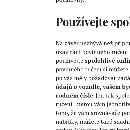
Používejte spo
Na závěr nezbývá než připo
uzavírání povinného ručení 
používejte
spolehlivé onl
povinného ručení si můžete
po vás měly požadovat zadá
údajů o vozidle, vašem by
rodném čísle
. Jen tak spol
ručení, kterou vám jednotl
toho, že vám srovnávače po
nabídky, můžete také snadn