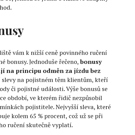
ehod.
onusy
liště vám k nižší ceně povinného ručení
 bonusy. Jednoduše řečeno,
bonusy
jí na principu odměn za jízdu bez
í slevy na pojistném těm klientům, kteří
ody či pojistné události. Výše bonusů se
élce období, ve kterém řidič nezpůsobil
ínkách pojistitele. Nejvyšší sleva, které
je kolem 65 % procent, což už se při
o ručení skutečně vyplatí.