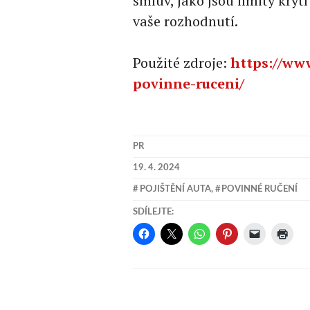
smluv, jako jsou limity kryt
vaše rozhodnutí.
Použité zdroje:
https://www
povinne-ruceni/
PR
19. 4. 2024
POJIŠTĚNÍ AUTA
,
POVINNÉ RUČENÍ
SDÍLEJTE: