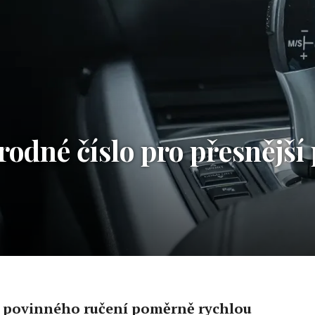
rodné číslo pro přesnější
í povinného ručení poměrně rychlou