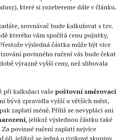
lusy), které si rozebereme dále v článku.
zadáte, srovnávač bude kalkulovat s tzv.
dě kterého vám spočítá cenu pojistky,
 Přestože výsledná částka může být více
řizování povinného ručení vás bude čekat
obě výrazně vyšší ceny, než slibovala
ž při kalkulaci vaše
poštovní směrovací
í bývá zpravidla vyšší u větších měst,
ak zaplatí méně. Příliš se nevyplácí ani
narození
, jelikož výslednou částku také
 Za povinné ručení zaplatí nejvíce
d 60, jelikož se jedná o rizikové skupiny