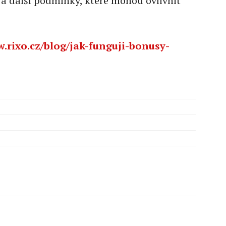
í a další podmínky, které mohou ovlivnit
.rixo.cz/blog/jak-funguji-bonusy-