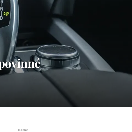
 povinné
reklama