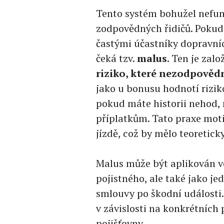
Tento systém bohužel nefu
zodpovědných řidičů. Pokud 
častými účastníky dopravní
čeká tzv.
malus
. Ten je zal
riziko, které nezodpovědn
jako u bonusu hodnotí riziko
pokud máte historii nehod, 
příplatkům. Tato praxe moti
jízdě, což by mělo teoretick
Malus může být aplikován v
pojistného, ale také jako je
smlouvy po škodní události
v závislosti na konkrétních 
pojišťovny.