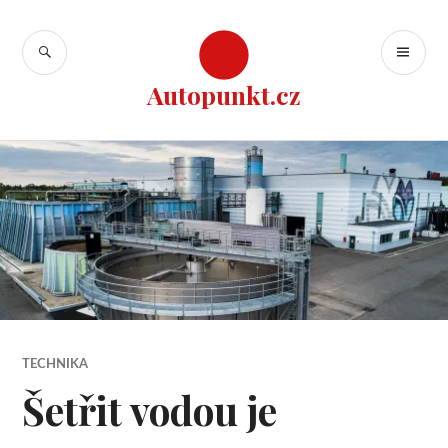
Přejít
k
HLEDAT
ZÁ
obsahu
ME
webu
Autopunkt.cz
TECHNIKA
Šetřit vodou je