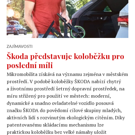
ZAJÍMAVOSTI
Škoda představuje koloběžku pro
poslední míli
Mikromobilita získává na významu zejména v městském
prostředí. V podobě koloběžky ŠKODA nabízí chytrý
a životnímu prostředí šetrný dopravní prostředek, na
míru střižený pro použití ve městech: moderní,
dynamické a snadno ovladatelné vozidlo posouvá
značku ŠKODA do povědomí cílové skupiny mladých,
aktivních lidí s rozvinutým ekologickým cítěním. Díky
patentovanému skládacímu mechanismu lze
praktickou koloběžku bez velké námahy uložit