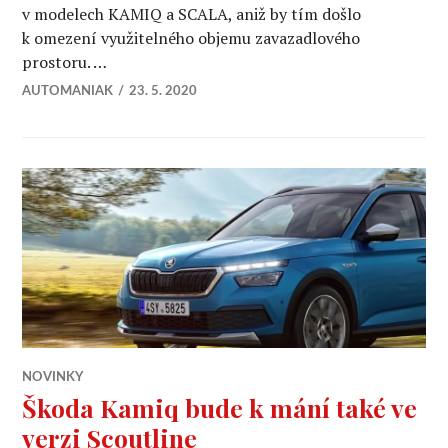
v modelech KAMIQ a SCALA, aniž by tím došlo
k omezení využitelného objemu zavazadlového
prostoru. …
AUTOMANIAK
23. 5. 2020
NOVINKY
Škoda Kamiq bude k mání také ve
verzi Scoutline