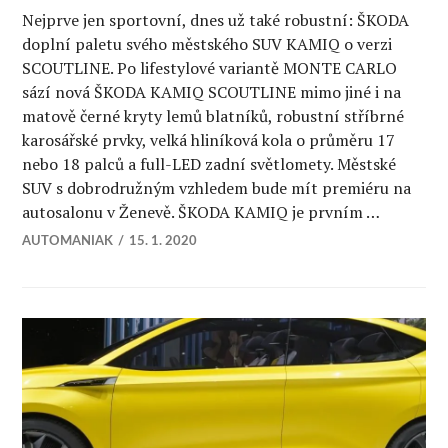
Nejprve jen sportovní, dnes už také robustní: ŠKODA
doplní paletu svého městského SUV KAMIQ o verzi
SCOUTLINE. Po lifestylové variantě MONTE CARLO
sází nová ŠKODA KAMIQ SCOUTLINE mimo jiné i na
matově černé kryty lemů blatníků, robustní stříbrné
karosářské prvky, velká hliníková kola o průměru 17
nebo 18 palců a full-LED zadní světlomety. Městské
SUV s dobrodružným vzhledem bude mít premiéru na
autosalonu v Ženevě. ŠKODA KAMIQ je prvním …
AUTOMANIAK
15. 1. 2020