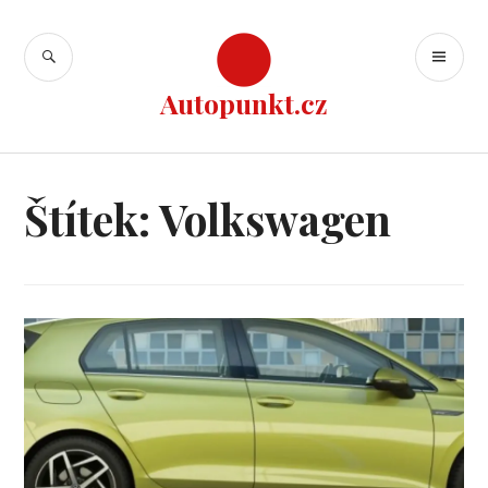
Přejít
k
HLEDAT
ZÁ
obsahu
ME
webu
Autopunkt.cz
Štítek:
Volkswagen