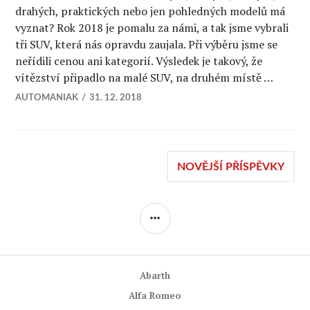
drahých, praktických nebo jen pohledných modelů má
vyznat? Rok 2018 je pomalu za námi, a tak jsme vybrali
tři SUV, která nás opravdu zaujala. Při výběru jsme se
neřídili cenou ani kategorií. Výsledek je takový, že
vítězství připadlo na malé SUV, na druhém místě …
AUTOMANIAK
31. 12. 2018
Navigace
NOVĚJŠÍ PŘÍSPĚVKY
pro
POSTRANNÍ
PANEL
příspěvky
Abarth
Alfa Romeo