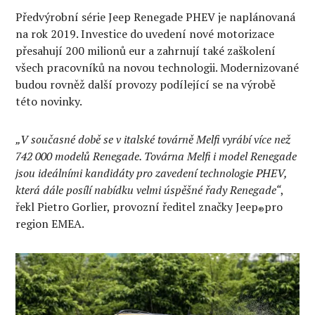
Předvýrobní série Jeep Renegade PHEV je naplánovaná
na rok 2019. Investice do uvedení nové motorizace
přesahují 200 milionů eur a zahrnují také zaškolení
všech pracovníků na novou technologii. Modernizované
budou rovněž další provozy podílející se na výrobě
této novinky.
„V současné době se v italské továrně Melfi vyrábí více než
742 000 modelů Renegade. Továrna Melfi i model Renegade
jsou ideálními kandidáty pro zavedení technologie PHEV,
která dále posílí nabídku velmi úspěšné řady Renegade“
,
řekl Pietro Gorlier, provozní ředitel značky Jeep
pro
®
region EMEA.