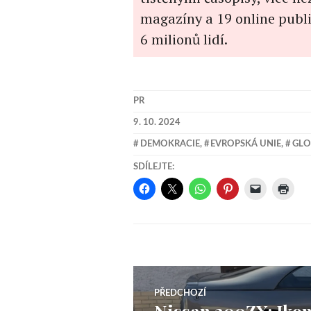
magazíny a 19 online publi
6 milionů lidí.
PR
9. 10. 2024
DEMOKRACIE
,
EVROPSKÁ UNIE
,
GLO
SDÍLEJTE:
Navigace
PŘEDCHOZÍ
Nissan 300ZX: Ikona
Předchozí