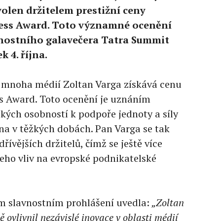
olen držitelem prestižní ceny
ess Award. Toto významné ocenění
nostního galavečera Tatra Summit
k 4. října.
l mnoha médií Zoltan Varga získává cenu
 Award. Toto ocenění je uznáním
ých osobností k podpoře jednoty a síly
na v těžkých dobách. Pan Varga se tak
řívějších držitelů, čímž se ještě více
jeho vliv na evropské podnikatelské
 slavnostním prohlášení uvedla:
„Zoltan
vlivnil nezávislé inovace v oblasti médií