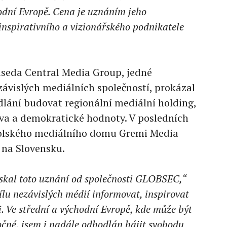
odní Evropě. Cena je uznáním jeho
nspirativního a vizionářského podnikatele
edseda Central Media Group, jedné
ávislých mediálních společností, prokázal
lání budovat regionální mediální holding,
ova a demokratické hodnoty. V posledních
polského mediálního domu Gremi Media
i na Slovensku.
ískal toto uznání od společnosti GLOBSEC,“
ílu nezávislých médií informovat, inspirovat
 Ve střední a východní Evropě, kde může být
očné, jsem i nadále odhodlán hájit svobodu