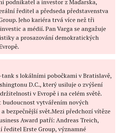
í podnikatel a investor z Maďarska,
rální ředitel a předseda představenstva
roup. Jeho kariéra trvá více než tři
, investic a médií. Pan Varga se angažuje
listiky a prosazování demokratických
Evropě.
k-tank s lokálními pobočkami v Bratislavě,
shingtonu D.C., který usiluje o zvýšení
držitelnosti v Evropě i na celém světě.
at budoucnost vytvářením nových
 a bezpečnější svět.Mezi předchozí vítěze
iness Award patří: Andreas Treich,
ní ředitel Erste Group, významné