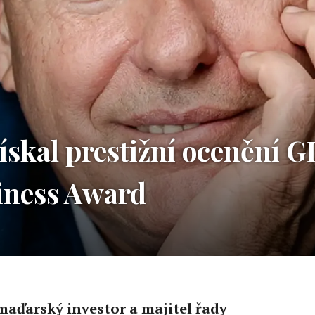
získal prestižní ocenění
iness Award
aďarský investor a majitel řady