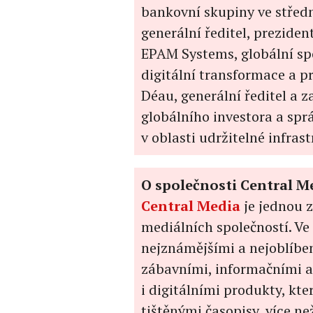
bankovní skupiny ve středn
generální ředitel, prezide
EPAM Systems, globální spo
digitální transformace a p
Déau, generální ředitel a 
globálního investora a sprá
v oblasti udržitelné infras
O společnosti Central M
Central Media
je jednou 
mediálních společností. Ve
nejznámějšími a nejoblíb
zábavními, informačními a 
i digitálními produkty, kte
tištěnými časopisy, více n