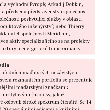
í a východní Evropě; Arkadij Dobkin,
nt a předseda představenstva společnosti
lečnosti poskytující služby v oblasti
roduktového inženýrství; nebo Thierry
zakladatel společnosti Meridiam,
vce aktiv specializujícího se na projekty
truktury a energetické transformace.
edia
z předních maďarských nezávislých
 svém rozmanitém portfoliu se prezentuje
enějšími maďarskými značkami:
lifestylovými časopisy, jakož
ré oslovují široké spektrum čtenářů. Se 14
ež 20 speciálními edicemi a knižními