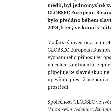
médií, byl jednomyslně zv
GLOBSEC European Busin
bylo předáno během slav
2024, který se konal v páte
Maďarský investor a majite
GLOBSEC European Business
významného přínosu evropsk
na celém kontinentu, zejmé
připojuje ke slavné skupině d
upevňuje prestiž ocenění a 
prostředí.
Společnost GLOBSEC ve svém
Varga svým vedením významně o