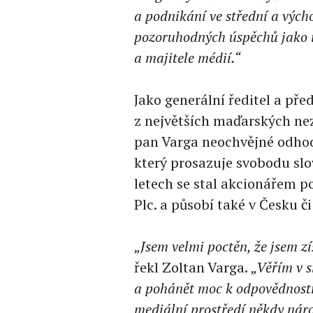
a podnikání ve střední a vých
pozoruhodných úspěchů jako i
a majitele médií.“
Jako generální ředitel a př
z největších maďarských nez
pan Varga neochvějné odhod
který prosazuje svobodu sl
letech se stal akcionářem 
Plc. a působí také v Česku č
„Jsem velmi poctěn, že jsem z
řekl Zoltan Varga.
„Věřím v s
a pohánět moc k odpovědnosti.
mediální prostředí někdy nár