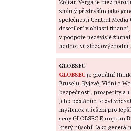
Zoltan Varga je mezinárodn
známý především jako gene
společnosti Central Media G
desetiletí v oblasti financí
v podpoře nezávislé žurna
hodnot ve středovýchodní 
GLOBSEC
GLOBSEC
je globální thin
Bruselu, Kyjevě, Vídni a Wa
bezpečnosti, prosperity a u
Jeho posláním je ovlivňov
myšlenek a řešení pro lepší
ceny GLOBSEC European Bus
který působil jako generál