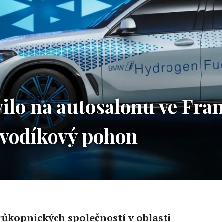
lo na autosalonu ve Fra
 vodíkový pohon
ůkopnických společností v oblasti