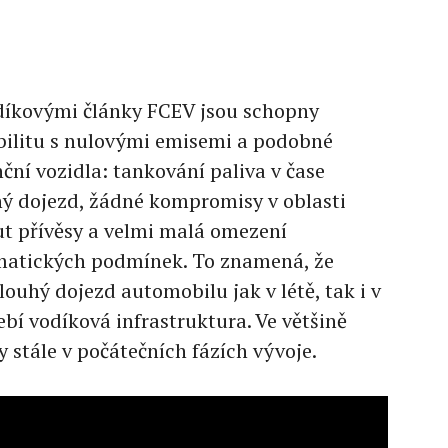
díkovými články FCEV jsou schopny
litu s nulovými emisemi a podobné
nční vozidla: tankování paliva v čase
ý dojezd, žádné kompromisy v oblasti
t přívěsy a velmi malá omezení
limatických podmínek. To znamená, že
ouhý dojezd automobilu jak v létě, tak i v
bí vodíková infrastruktura. Ve většině
y stále v počátečních fázích vývoje.