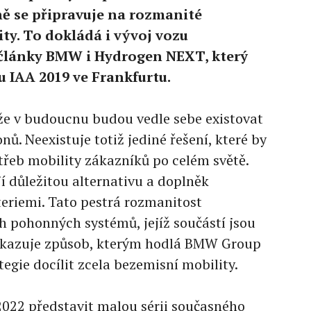
ně se připravuje na rozmanité
ty. To dokládá i vývoj vozu
články BMW i Hydrogen NEXT, který
u IAA 2019 ve Frankfurtu.
e v budoucnu budou vedle sebe existovat
nů. Neexistuje totiž jediné řešení, které by
řeb mobility zákazníků po celém světě.
í důležitou alternativu a doplněk
riemi. Tato pestrá rozmanitost
ch pohonných systémů, jejíž součástí jsou
 ukazuje způsob, kterým hodlá BMW Group
egie docílit zcela bezemisní mobility.
022 představit malou sérii současného