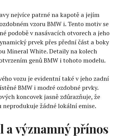
avy nejvíce patrné na kapotě a jejím
ozdobném vzoru BMW i. Tento motiv se
rné podobě v nasávacích otvorech a jeho
ynamický prvek přes přední část a boky
u Mineral White. Detaily na kolech
 potvrzením genů BMW i tohoto modelu.
vého vozu je evidentní také v jeho zadní
místěné BMW i modré ozdobné prvky.
ových koncovek jasně zdůrazňuje, že
 neprodukuje žádné lokální emise.
ál a významný přínos