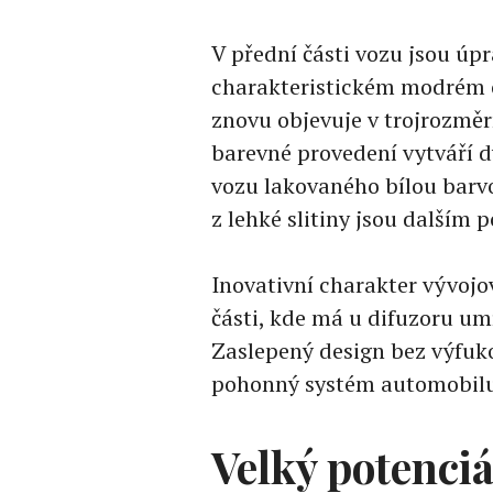
V přední části vozu jsou úpr
charakteristickém modrém 
znovu objevuje v trojrozmě
barevné provedení vytváří d
vozu lakovaného bílou barvo
z lehké slitiny jsou dalším
Inovativní charakter vývojo
části, kde má u difuzoru u
Zaslepený design bez výfuk
pohonný systém automobilu
Velký potenci