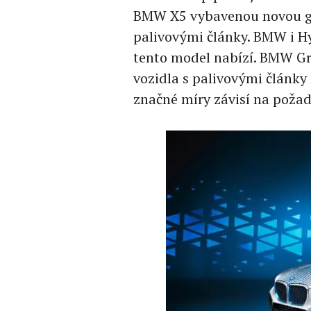
BMW X5 vybavenou novou ge
palivovými články. BMW i H
tento model nabízí. BMW Gr
vozidla s palivovými články 
značné míry závisí na poža