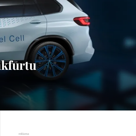
nkfurtu
reklama