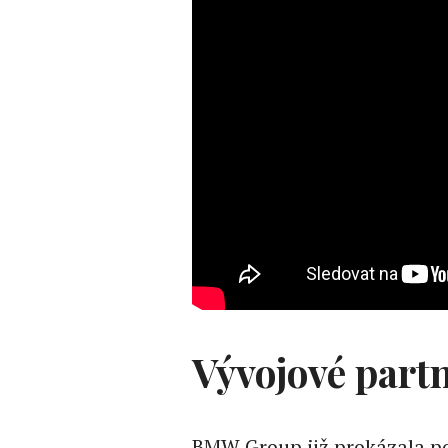
Vývojové partn
BMW Group již prokázala po