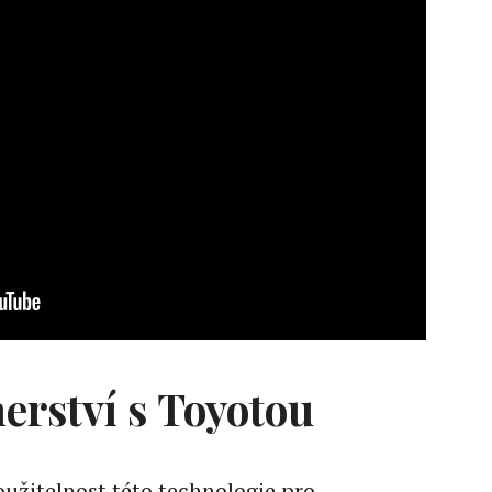
erství s Toyotou
užitelnost této technologie pro