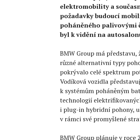
elektromobility a součas
požadavky budoucí mobili
poháněného palivovými 
byl k vidění na autosalon
BMW Group má představu, ž
různé alternativní typy poho
pokrývalo celé spektrum pot
Vodíková vozidla představuj
k systémům poháněným bate
technologií elektrifikovaný
i plug-in hybridní pohony,
v rámci své promyšlené strat
BMW Group plánuje v roce 2