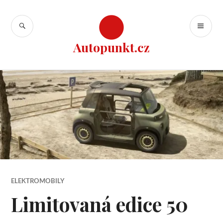
Přejít
k
HLEDAT
ZÁ
obsahu
ME
webu
Autopunkt.cz
ELEKTROMOBILY
Limitovaná edice 50