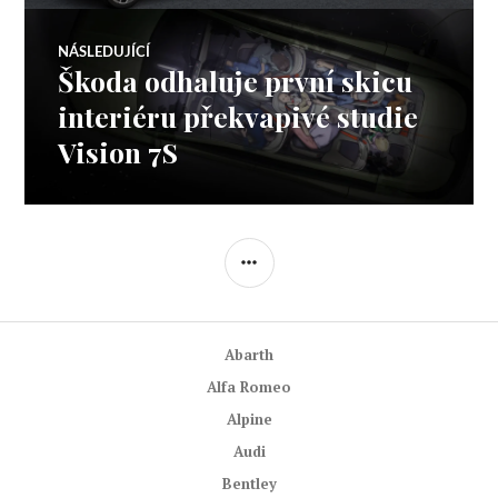
příspěvek
NÁSLEDUJÍCÍ
Škoda odhaluje první skicu
Následující
příspěvek:
interiéru překvapivé studie
Vision 7S
POSTRANNÍ
PANEL
Abarth
Alfa Romeo
Alpine
Audi
Bentley