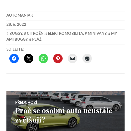
AUTOMANIAK
28. 6. 2022
BUGGY
,
CITROËN
,
ELEKTROMOBILITA
,
MINIVANY
,
MY
AMI BUGGY
,
PLÁŽ
SDÍLEJTE:
Navigace
PŘEDCHOZÍ
Proč se osobní auta neustále
Předchozí
pro
příspěvek:
zvětšují?