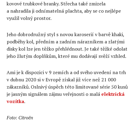
kovové trubkové branky. Střecha také zmizela
a nahradila ji odnímatelná plachta, aby se co nejlépe
využil volný prostor.
Jeho dobrodružný styl s novou karoserií v barvě khaki,
podběhy kol, předním a zadním nárazníkem a zlatými
disky kol lze jen těžko přehlédnout. Je také těžké odolat
jeho žlutým doplňkům, které mu dodávají svěží vzhled.
Ami je k dispozici v 9 zemích a od svého uvedení na trh
v dubnu 2020 si v Evropě získal již více než 21 000
zákazníků. Oslnivý úspěch této limitované série 50 kusů
je jasným signálem zájmu veřejnosti o malá
elektrická
vozítka
.
Foto: Citroën