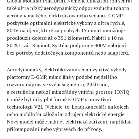
Global Modular Platform). Neméně důležitou roli sehrál
také ultra nízký aerodynamický odpor vzduchu tohoto
aerodynamického, elektrifikovaného sedanu. E-GMP
poskytuje optimální elektrické výkony a ultra rychlé,
800V nabíjení, které za pouhých 15 minut umožňuje
prodloužit dojezd až o 351 kilometrů. Nabití z 10 na
80 % trvá 18 minut. Systém podporuje 400V nabíjení
bez potřeby dodatečných komponentů nebo adaptérů.
Aerodynamický, elektrifikovaný sedan využívá výhody
platformy E-GMP, mimo jiné v podobě nejdelšího
rozvoru náprav ve svém segmentu, 2950 mm,
a cestujícím nabízí mimořádný vnitřní prostor. IONIQ
6 může být díky platformě E-GMP s inovativní
technologií V2L (Vehicle-to-Load) kanceláří na kolech
nebo mobilním záložním zdrojem elektrické energie.
Nový model může nabíjet elektrická zařízení, například
při kempování nebo výpravách do přírody.