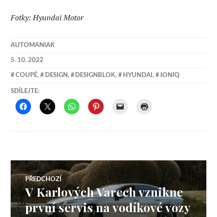
Fotky: Hyundai Motor
AUTOMANIAK
5. 10. 2022
COUPÉ
,
DESIGN
,
DESIGNBLOK
,
HYUNDAI
,
IONIQ
SDÍLEJTE:
Navigace
PŘEDCHOZÍ
V Karlových Varech vznikne
Předchozí
pro
příspěvek:
první servis na vodíkové vozy