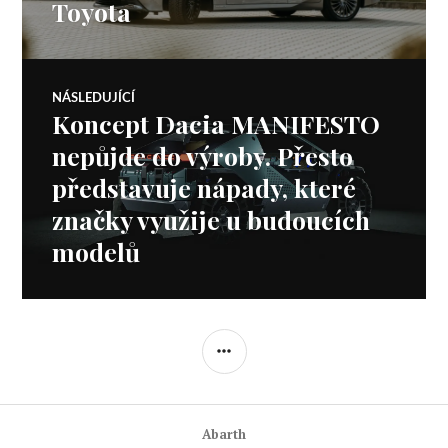
Toyota
příspěvek
NÁSLEDUJÍCÍ
Koncept Dacia MANIFESTO
Následující
příspěvek:
nepůjde do výroby. Přesto
představuje nápady, které
značky využije u budoucích
modelů
POSTRANNÍ
PANEL
Abarth