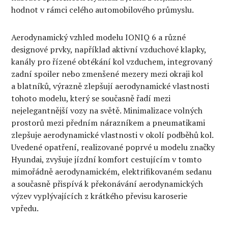
hodnot v rámci celého automobilového průmyslu.
Aerodynamický vzhled modelu IONIQ 6 a různé
designové prvky, například aktivní vzduchové klapky,
kanály pro řízené obtékání kol vzduchem, integrovaný
zadní spoiler nebo zmenšené mezery mezi okraji kol
a blatníků, výrazně zlepšují aerodynamické vlastnosti
tohoto modelu, který se současně řadí mezi
nejelegantnější vozy na světě. Minimalizace volných
prostorů mezi předním nárazníkem a pneumatikami
zlepšuje aerodynamické vlastnosti v okolí podběhů kol.
Uvedené opatření, realizované poprvé u modelu značky
Hyundai, zvyšuje jízdní komfort cestujícím v tomto
mimořádně aerodynamickém, elektrifikovaném sedanu
a současně přispívá k překonávání aerodynamických
výzev vyplývajících z krátkého převisu karoserie
vpředu.