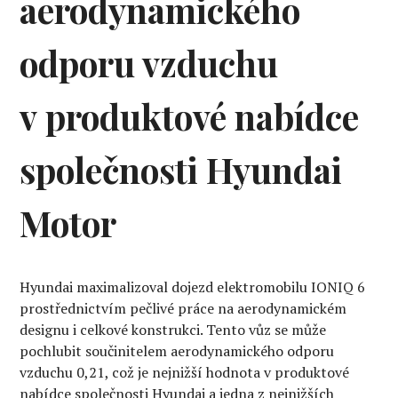
aerodynamického
odporu vzduchu
v produktové nabídce
společnosti Hyundai
Motor
Hyundai maximalizoval dojezd elektromobilu IONIQ 6
prostřednictvím pečlivé práce na aerodynamickém
designu i celkové konstrukci. Tento vůz se může
pochlubit součinitelem aerodynamického odporu
vzduchu 0,21, což je nejnižší hodnota v produktové
nabídce společnosti Hyundai a jedna z nejnižších