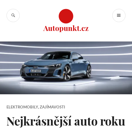
Přejít
k
HLEDAT
ZÁ
obsahu
ME
webu
Autopunkt.cz
ELEKTROMOBILY
,
ZAJÍMAVOSTI
Nejkrásnější auto roku