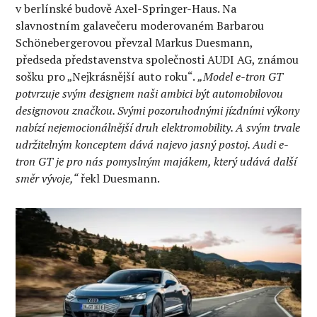
v berlínské budově Axel-Springer-Haus. Na
slavnostním galavečeru moderovaném Barbarou
Schönebergerovou převzal Markus Duesmann,
předseda představenstva společnosti AUDI AG, známou
sošku pro „Nejkrásnější auto roku“.
„Model e-tron GT
potvrzuje svým designem naši ambici být automobilovou
designovou značkou. Svými pozoruhodnými jízdními výkony
nabízí nejemocionálnější druh elektromobility. A svým trvale
udržitelným konceptem dává najevo jasný postoj. Audi e-
tron GT je pro nás pomyslným majákem, který udává další
směr vývoje,“
řekl Duesmann.