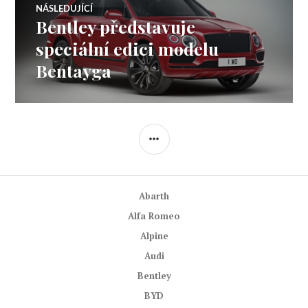
NÁSLEDUJÍCÍ
Bentley představuje
Následující
příspěvek:
speciální edici modelu
Bentayga
POSTRANNÍ
PANEL
Abarth
Alfa Romeo
Alpine
Audi
Bentley
BYD