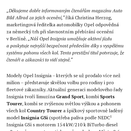
„Děkujeme dobře informovaným čtenářům magazínu Auto
Bild Allrad za jejich ocenění,“
říká Christina Herzog,
marketingová ředitelka automobilky Opel odpovědná
za německý trh při slavnostním přebírání ocenění
v Berlíně.
„Náš Opel Insignia umožňuje aktivní jízdu
a poskytuje nejvyšší bezpečnost především díky s vyspělému
systému pohonu všech kol. Tento prestižní titul potvrzuje, že
čtenáři a zákazníci to vidí stejně.“
Modely Opel Insignia – kterých se už prodalo více než
milion – představuje skvělou volbu pro rodiny i pro
fleetové zákazníky. Aktuální generaci modelového řady
Insignia tvoří limuzína
Grand Sport
, kombi
Sports
Tourer
, kombi se zvýšenou světlou výškou a pohonem
všech kol
Country Tourer
a špičkový sportovně laděný
1
model
Insignia GSi
(spotřeba paliva podle NEDC
Insignia GSi s motorem 154 kW/210 k BiTurbo diesel