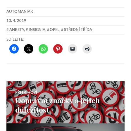
AUTOMANIAK
13. 4. 2019
ANKETY
,
INSIGNIA
,
OPEL
,
STŘEDNÍ TŘÍDA
SDÍLEJTE:
Navigace
PŘEDCHOZÍ
Dopravní značky a jejich
Předchozí
pro
příspěvek:
důležitost
příspěvek