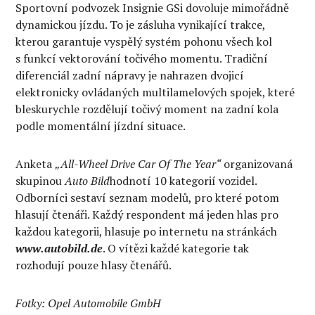
Sportovní podvozek Insignie GSi dovoluje mimořádně
dynamickou jízdu. To je zásluha vynikající trakce,
kterou garantuje vyspělý systém pohonu všech kol
s funkcí vektorování točivého momentu. Tradiční
diferenciál zadní nápravy je nahrazen dvojicí
elektronicky ovládaných multilamelových spojek, které
bleskurychle rozdělují točivý moment na zadní kola
podle momentální jízdní situace.
Anketa
„All-Wheel Drive Car Of The Year“
organizovaná
skupinou
Auto Bild
hodnotí 10 kategorií vozidel.
Odborníci sestaví seznam modelů, pro které potom
hlasují čtenáři. Každý respondent má jeden hlas pro
každou kategorii, hlasuje po internetu na stránkách
www.autobild.de
. O vítězi každé kategorie tak
rozhodují pouze hlasy čtenářů.
Fotky: Opel Automobile GmbH