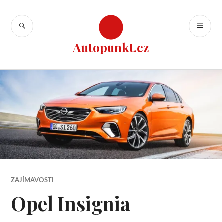
Přejít
k
HLEDAT
ZÁ
obsahu
ME
webu
Autopunkt.cz
ZAJÍMAVOSTI
Opel Insignia