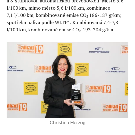
a 8-stupňovou automatickou převodovkou: Město 9,6
l/100 km, mimo město 5,6 l/100 km, kombinace
7,1 l/100 km, kombinované emise CO
186-187 g/km;
2
2
spotřeba paliva podle WLTP
: Kombinovaná 7,4-7,8
l/100 km, kombinované emise CO
193-204 g/km.
2
Christina Herzog