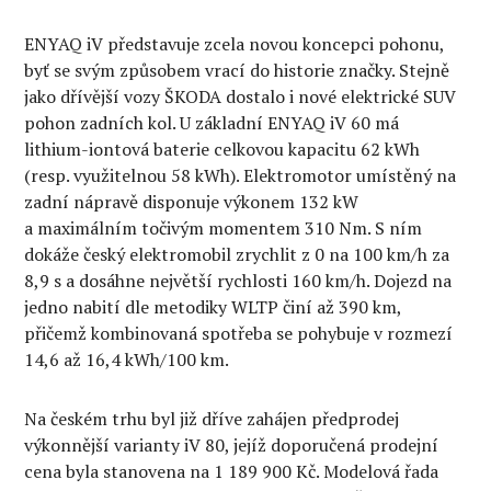
ENYAQ iV představuje zcela novou koncepci pohonu,
byť se svým způsobem vrací do historie značky. Stejně
jako dřívější vozy ŠKODA dostalo i nové elektrické SUV
pohon zadních kol. U základní ENYAQ iV 60 má
lithium-iontová baterie celkovou kapacitu 62 kWh
(resp. využitelnou 58 kWh). Elektromotor umístěný na
zadní nápravě disponuje výkonem 132 kW
a maximálním točivým momentem 310 Nm. S ním
dokáže český elektromobil zrychlit z 0 na 100 km/h za
8,9 s a dosáhne největší rychlosti 160 km/h. Dojezd na
jedno nabití dle metodiky WLTP činí až 390 km,
přičemž kombinovaná spotřeba se pohybuje v rozmezí
14,6 až 16,4 kWh/100 km.
Na českém trhu byl již dříve zahájen předprodej
výkonnější varianty iV 80, jejíž doporučená prodejní
cena byla stanovena na 1 189 900 Kč. Modelová řada