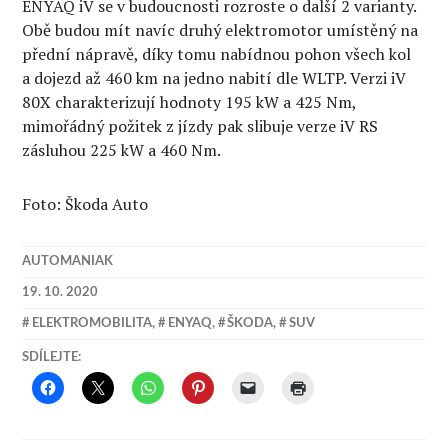
ENYAQ iV se v budoucnosti rozroste o další 2 varianty.
Obě budou mít navíc druhý elektromotor umístěný na
přední nápravě, díky tomu nabídnou pohon všech kol
a dojezd až 460 km na jedno nabití dle WLTP. Verzi iV
80X charakterizují hodnoty 195 kW a 425 Nm,
mimořádný požitek z jízdy pak slibuje verze iV RS
zásluhou 225 kW a 460 Nm.
Foto: Škoda Auto
AUTOMANIAK
19. 10. 2020
ELEKTROMOBILITA
,
ENYAQ
,
ŠKODA
,
SUV
SDÍLEJTE: