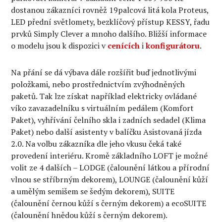
dostanou zákazníci rovněž 19palcová litá kola Proteus,
LED přední světlomety, bezklíčový přístup KESSY, řadu
prvků Simply Clever a mnoho dalšího. Bližší informace
o modelu jsou k dispozici v
cenících
i
konfigurátoru
.
Na přání se dá výbava dále rozšířit buď jednotlivými
položkami, nebo prostřednictvím zvýhodněných
paketů. Tak lze získat například elektricky ovládané
víko zavazadelníku s virtuálním pedálem (Komfort
Paket), vyhřívání čelního skla i zadních sedadel (Klima
Paket) nebo další asistenty v balíčku Asistovaná jízda
2.0. Na volbu zákazníka dle jeho vkusu čeká také
provedení interiéru. Kromě základního LOFT je možné
volit ze 4 dalších – LODGE (čalounění látkou a přírodní
vlnou se stříbrným dekorem), LOUNGE (čalounění kůží
a umělým semišem se šedým dekorem), SUITE
(čalounění černou kůží s černým dekorem) a ecoSUITE
(čalounění hnědou kůží s černým dekorem).