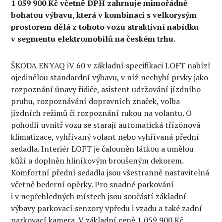
1 059 900 Kč včetně DPH zahrnuje mimořádně
bohatou výbavu, která v kombinaci s velkorysým
prostorem dělá z tohoto vozu atraktivní nabídku
v segmentu elektromobilů na českém trhu.
ŠKODA ENYAQ iV 60 v základní specifikaci LOFT nabízí
ojedinělou standardní výbavu, v níž nechybí prvky jako
rozpoznání únavy řidiče, asistent udržování jízdního
pruhu, rozpoznávání dopravních značek, volba
jízdních režimů či rozpoznání rukou na volantu. O
pohodlí uvnitř vozu se starají automatická třízónová
klimatizace, vyhřívaný volant nebo vyhřívaná přední
sedadla. Interiér LOFT je čalouněn látkou a umělou
kůží a doplněn hliníkovým broušeným dekorem.
Komfortní přední sedadla jsou všestranně nastavitelná
včetně bederní opěrky. Pro snadné parkování
i v nepřehledných místech jsou součástí základní
výbavy parkovací senzory vpředu i vzadu a také zadní
parkovací kamera. V základní ceně 1 059 900 Kč