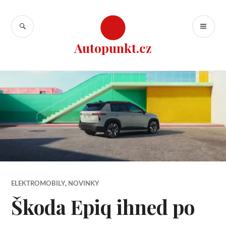
Přejít
k
HLEDAT
ZÁ
obsahu
ME
webu
Autopunkt.cz
ELEKTROMOBILY
,
NOVINKY
Škoda Epiq ihned po