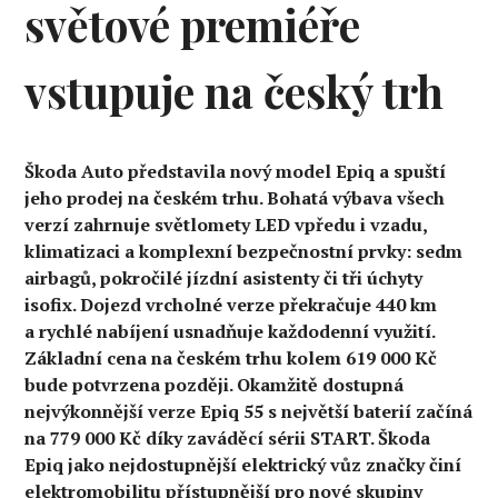
světové premiéře
vstupuje na český trh
Škoda Auto představila nový model Epiq a spuští
jeho prodej na českém trhu. Bohatá výbava všech
verzí zahrnuje světlomety LED vpředu i vzadu,
klimatizaci a komplexní bezpečnostní prvky: sedm
airbagů, pokročilé jízdní asistenty či tři úchyty
isofix. Dojezd vrcholné verze překračuje 440 km
a rychlé nabíjení usnadňuje každodenní využití.
Základní cena na českém trhu kolem 619 000 Kč
bude potvrzena později. Okamžitě dostupná
nejvýkonnější verze Epiq 55 s největší baterií začíná
na 779 000 Kč díky zaváděcí sérii START. Škoda
Epiq jako nejdostupnější elektrický vůz značky činí
elektromobilitu přístupnější pro nové skupiny