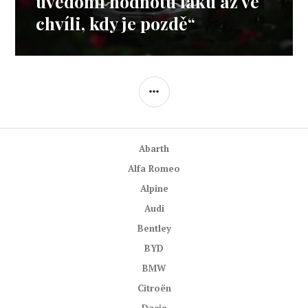
uvědomí hodnotu laku až ve
chvíli, kdy je pozdě“
POSTRANNÍ
PANEL
Abarth
Alfa Romeo
Alpine
Audi
Bentley
BYD
BMW
Citroën