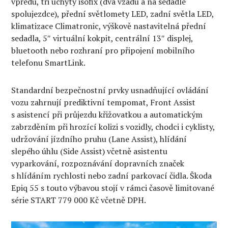
vpředu, tři úchyty isofix (dva vzadu a na sedadle
spolujezdce), přední světlomety LED, zadní světla LED,
klimatizace Climatronic, výškově nastavitelná přední
sedadla, 5″ virtuální kokpit, centrální 13″ displej,
bluetooth nebo rozhraní pro připojení mobilního
telefonu SmartLink.
Standardní bezpečnostní prvky usnadňující ovládání
vozu zahrnují prediktivní tempomat, Front Assist
s asistencí při průjezdu křižovatkou a automatickým
zabrzděním při hrozící kolizi s vozidly, chodci i cyklisty,
udržování jízdního pruhu (Lane Assist), hlídání
slepého úhlu (Side Assist) včetně asistentu
vyparkování, rozpoznávání dopravních značek
s hlídáním rychlosti nebo zadní parkovací čidla. Škoda
Epiq 55 s touto výbavou stojí v rámci časově limitované
série START 779 000 Kč včetně DPH.