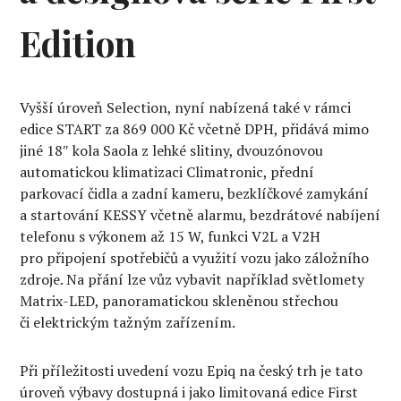
Edition
Vyšší úroveň Selection, nyní nabízená také v rámci
edice START za 869 000 Kč včetně DPH, přidává mimo
jiné 18″ kola Saola z lehké slitiny, dvouzónovou
automatickou klimatizaci Climatronic, přední
parkovací čidla a zadní kameru, bezklíčkové zamykání
a startování KESSY včetně alarmu, bezdrátové nabíjení
telefonu s výkonem až 15 W, funkci V2L a V2H
pro připojení spotřebičů a využití vozu jako záložního
zdroje. Na přání lze vůz vybavit například světlomety
Matrix-LED, panoramatickou skleněnou střechou
či elektrickým tažným zařízením.
Při příležitosti uvedení vozu Epiq na český trh je tato
úroveň výbavy dostupná i jako limitovaná edice First