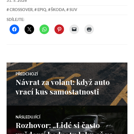
31. 5. 2026
CROSSOVER
,
EPIQ
,
ŠKODA
,
SUV
SDÍLEJTE:
Navigace
PŘEDCHOZÍ
Návrat za volant: když auto
Předchozí
pro
příspěvek:
vrací kus samostatnosti
příspěvek
NÁSLEDUJÍCÍ
Rozhovor: „Lidé si často
Následující
příspěvek: