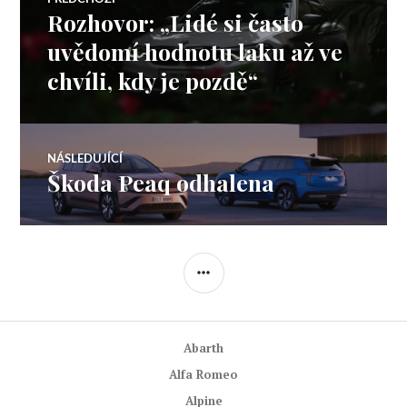
Rozhovor: „Lidé si často
Předchozí
pro
příspěvek:
uvědomí hodnotu laku až ve
chvíli, kdy je pozdě“
příspěvek
NÁSLEDUJÍCÍ
Škoda Peaq odhalena
Následující
příspěvek:
POSTRANNÍ
PANEL
Abarth
Alfa Romeo
Alpine