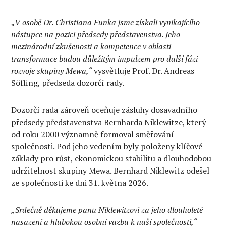
„V osobě Dr. Christiana Funka jsme získali vynikajícího
nástupce na pozici předsedy představenstva. Jeho
mezinárodní zkušenosti a kompetence v oblasti
transformace budou důležitým impulzem pro další fázi
rozvoje skupiny Mewa,“
vysvětluje Prof. Dr. Andreas
Söffing, předseda dozorčí rady.
Dozorčí rada zároveň oceňuje zásluhy dosavadního
předsedy představenstva Bernharda Niklewitze, který
od roku 2000 významně formoval směřování
společnosti. Pod jeho vedením byly položeny klíčové
základy pro růst, ekonomickou stabilitu a dlouhodobou
udržitelnost skupiny Mewa. Bernhard Niklewitz odešel
ze společnosti ke dni 31. května 2026.
„Srdečně děkujeme panu Niklewitzovi za jeho dlouholeté
nasazení a hlubokou osobní vazbu k naší společnosti,“