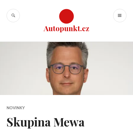
Přejít
k
HLEDAT
ZÁ
obsahu
ME
webu
Autopunkt.cz
NOVINKY
Skupina Mewa