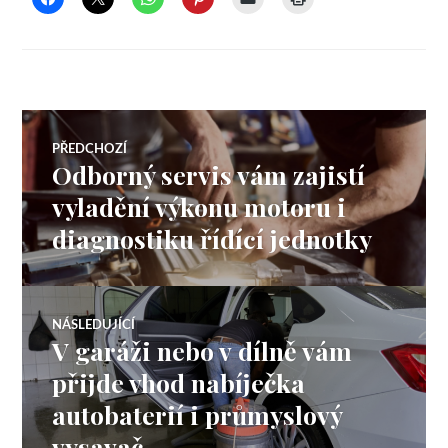
Navigace
PŘEDCHOZÍ
Odborný servis vám zajistí
Předchozí
pro
příspěvek:
vyladění výkonu motoru i
diagnostiku řídící jednotky
příspěvek
NÁSLEDUJÍCÍ
V garáži nebo v dílně vám
Následující
příspěvek:
přijde vhod nabíječka
autobaterií i průmyslový
vysavač