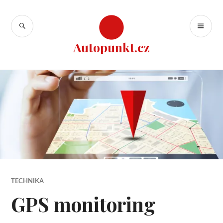
Přejít
k
HLEDAT
ZÁ
obsahu
ME
webu
Autopunkt.cz
TECHNIKA
GPS monitoring