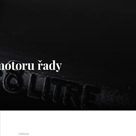
motoru řady
reklama