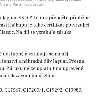
Classic Parts. Foto: Jaguar
Jaguar XK 3,8 l činí v přepočtu přibližně
stí nákupu je také certifikát potvrzující
Classic. Na díl se vztahuje záruka
ě dostupný a vztahuje se na něj
ušenství a náhradní díly Jaguar. Přesná
rhu. Záruku nelze uplatnit na upravené
užité k závodním účelům.
0, C17567, C17200/1, C19292, C19983,