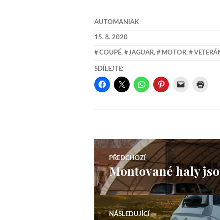
AUTOMANIAK
15. 8. 2020
COUPÉ
,
JAGUAR
,
MOTOR
,
VETERÁ
SDÍLEJTE:
Navigace
PŘEDCHOZÍ
Montované haly jso
Předchozí
pro
příspěvek:
příspěvek
NÁSLEDUJÍCÍ