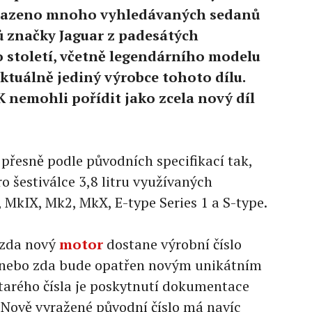
 osazeno mnoho vyhledávaných sedanů
 značky Jaguar z padesátých
o století, včetně legendárního modelu
aktuálně jediný výrobce tohoto dílu.
 nemohli pořídit jako zcela nový díl
 přesně podle původních specifikací tak,
o šestiválce 3,8 litru využívaných
MkIX, Mk2, MkX, E-type Series 1 a S-type.
 zda nový
motor
dostane výrobní číslo
 nebo zda bude opatřen novým unikátním
tarého čísla je poskytnutí dokumentace
. Nově vyražené původní číslo má navíc