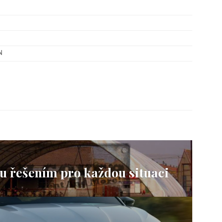
N
u řešením pro každou situaci