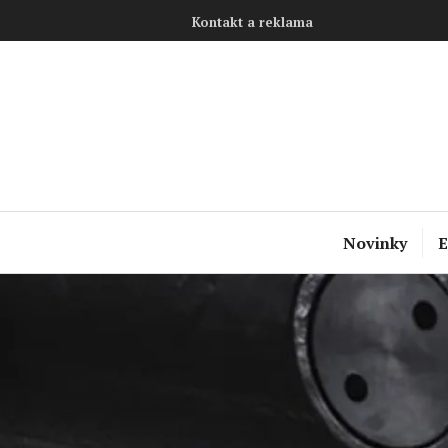
Přejít
Kontakt a reklama
k
obsahu
webu
Novinky
E