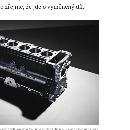
o zřejmé, že jde o vyměněný díl.
l řady XK je dostupný výhradně v rámci programu