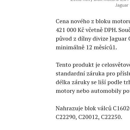
Jaguar 
Cena nového z bloku motoru 
421 000 Kč včetně DPH. Součá
původ z dílny divize Jaguar 
minimálně 12 měsíců1.
Tento produkt je celosvětov
standardní záruka pro přísl
délka záruky se liší podle t
motory nebo automobily po
Nahrazuje blok válců C1602
C22290, C20012, C22250.